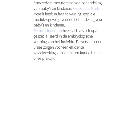
Amsterdam met name op de behandeling
van baby’s en kinderen.
Osteopaat Marta
Morelli heeft
in haar opleiding speciale
modules gevolgd voor de behandeling voor
baby’s en kinderen.
Remco Lindeman
heeft zich als osteopaat
gespecialiseerd in de embryologische
vorming van het individu. De verschillende
visies zorgen voor een efficiënte
wisselwerking van kennis en kunde binnen
onze praktijk.
Hit enter to search or ESC to close