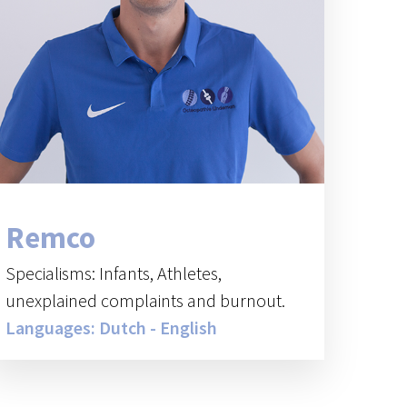
Remco
Specialisms: Infants, Athletes,
unexplained complaints and burnout.
Languages: Dutch - English