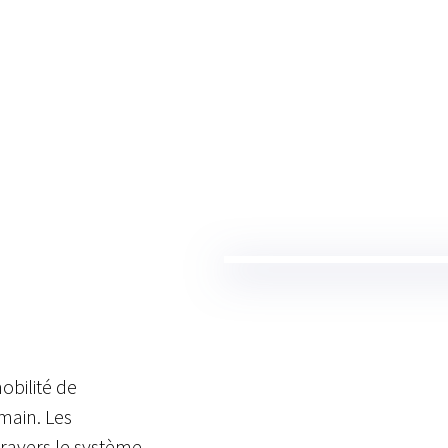
obilité de
main. Les
travers le système