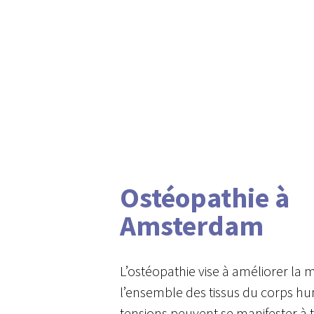
Ostéopathie à
Amsterdam
L’ostéopathie vise à améliorer la m
Hit enter to search or ESC to close
l’ensemble des tissus du corps hu
tensions peuvent se manifester à 