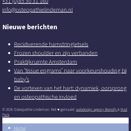
+31 (0)85 30 31 160
info@osteopathielindeman.nl
Nieuwe berichten
Recidiverende hamstringletsels
Frozen shoulder en zijn verbanden
Praktijkruimte Amsterdam
Van ’tissue engrams’ naar voorkeurshouding bij
baby’s
De vortexen van het hart: dynamiek, oorsprong
en osteopathische invloed
© 2026 Osteopathie Lindeman. Met ♥︎ gemaakt:
webdesign agency Brendly
&
Mad
Pack
Home