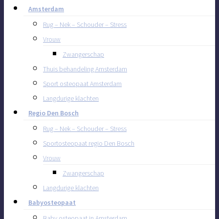
Amsterdam
Rug – Nek – Schouder – Stress
Vrouw
Zwangerschap
Thuis behandeling Amsterdam
Sport osteopaat Amsterdam
Langdurige klachten
Regio Den Bosch
Rug – Nek – Schouder – Stress
Sportosteopaat regio Den Bosch
Vrouw
Zwangerschap
Langdurige klachten
Babyosteopaat
Baby osteopaat in Amsterdam