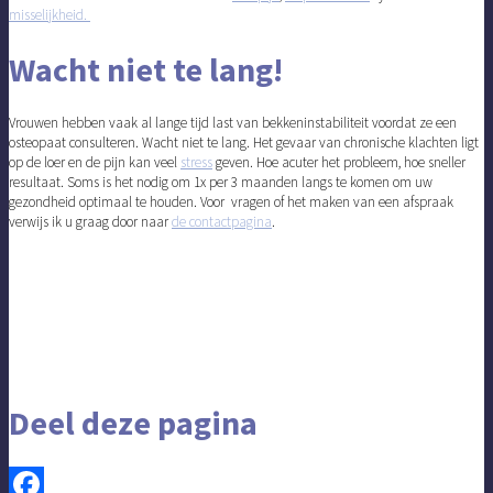
misselijkheid.
Wacht niet te lang!
Vrouwen hebben vaak al lange tijd last van bekkeninstabiliteit voordat ze een
osteopaat consulteren. Wacht niet te lang. Het gevaar van
chronische klachten
ligt
op de loer en de pijn kan veel
stress
geven. Hoe acuter het probleem, hoe sneller
resultaat. Soms is het nodig om 1x per 3 maanden langs te komen om uw
gezondheid optimaal te houden. Voor vragen of het maken van een afspraak
verwijs ik u graag door naar
de
contactpagina
.
Deel deze pagina