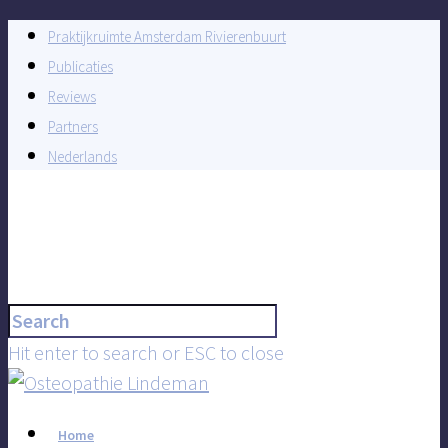
Praktijkruimte Amsterdam Rivierenbuurt
Publicaties
Reviews
Partners
Nederlands
Hit enter to search or ESC to close
Home