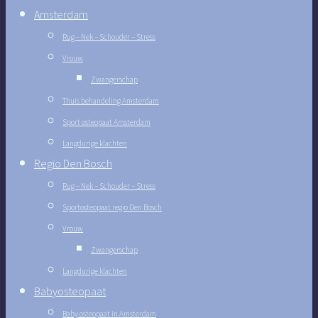
Amsterdam
Rug – Nek – Schouder – Stress
Vrouw
Zwangerschap
Thuis behandeling Amsterdam
Sport osteopaat Amsterdam
Langdurige klachten
Regio Den Bosch
Rug – Nek – Schouder – Stress
Sportosteopaat regio Den Bosch
Vrouw
Zwangerschap
Langdurige klachten
Babyosteopaat
Baby osteopaat in Amsterdam