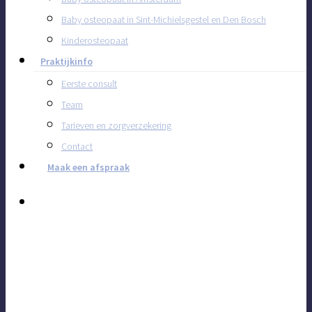
Baby osteopaat in Sint-Michielsgestel en Den Bosch
Kinderosteopaat
Praktijkinfo
Eerste consult
Team
Tarieven en zorgverzekering
Contact
Maak een afspraak