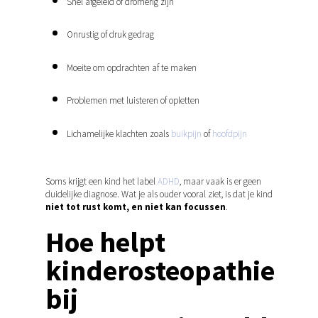
Snel afgeleid of dromerig zijn
Onrustig of druk gedrag
Moeite om opdrachten af te maken
Problemen met luisteren of opletten
Lichamelijke klachten zoals
buikpijn
of
hoofdpijn
Soms krijgt een kind het label
ADHD
, maar vaak is er geen
duidelijke diagnose. Wat je als ouder vooral ziet, is dat je kind
niet tot rust komt, en niet kan focussen
.
Hoe helpt
kinderosteopathie
bij