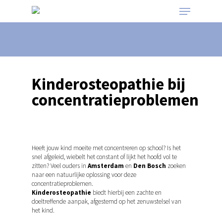
Kinderosteopathie bij
concentratieproblemen
Natuurlijk geholpen in Amsterdam en Den
Bosch
Heeft jouw kind moeite met concentreren op school? Is het
snel afgeleid, wiebelt het constant of lijkt het hoofd vol te
zitten? Veel ouders in
Amsterdam
en
Den Bosch
zoeken
naar een natuurlijke oplossing voor deze
concentratieproblemen.
Kinderosteopathie
biedt hierbij een zachte en
doeltreffende aanpak, afgestemd op het zenuwstelsel van
het kind.