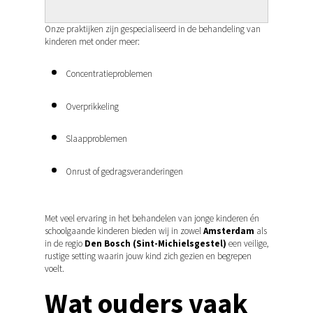
Rug – Nek – Schouder 
Regio Den Bosch
Stress
Onze praktijken zijn gespecialiseerd in de behandeling van
Rug – Nek – Schouder 
Babyosteopaat
kinderen met onder meer:
Vrouw
Stress
Baby osteopaat in
Praktijkinfo
Concentratieproblemen
Zwangerschap
Thuis behandeling
Sportosteopaat regio 
Amsterdam
Eerste consult
Maak een afspraak
Amsterdam
Bosch
Overprikkeling
Baby osteopaat in Sint
Team
Praktijkruimte Amste
Sport osteopaat Ams
Vrouw
Michielsgestel en Den
Slaapproblemen
Tarieven en zorgverze
Rivierenbuurt
Zwangerschap
Langdurige klachten
Langdurige klachten
Kinderosteopaat
Onrust of gedragsveranderingen
Publicaties
Contact
Reviews
Met veel ervaring in het behandelen van jonge kinderen én
Partners
schoolgaande kinderen bieden wij in zowel
Amsterdam
als
in de regio
Den Bosch (Sint-Michielsgestel)
een veilige,
Nederlands
rustige setting waarin jouw kind zich gezien en begrepen
voelt.
Wat ouders vaak