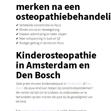
merken na een
osteopathiebehandeli
✔ Verbeterde concentratie en focus
✔ Minder onrust en beweegdrang
✔ Diepere ademhaling en beter slapen
✔ Meer ontspanning in buik en lijf
✔ Rustiger gedrag in de klas en thuis
Kinderosteopathie
in Amsterdam en
Den Bosch
Zoek je een ervaren kinderosteopaat in
Amsterdam
of
Den
Bosch
die jouw kind kan helpen bij concentratieproblemen?
We nemen de tijd om te luisteren, te onderzoeken en te
behandelen op een manier die past bij de gevoeligheid van
elk kind.
Een
osteopathische benadering
is zacht, diepgaand en