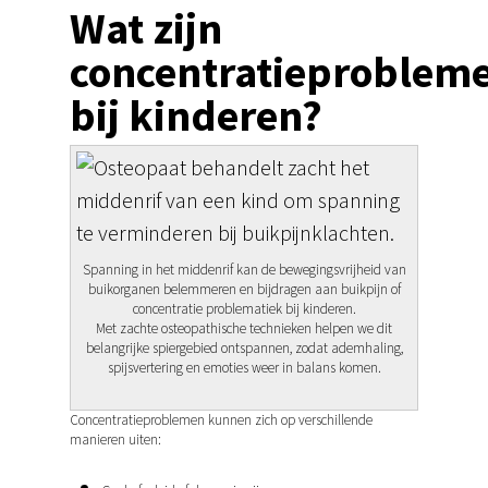
Wat zijn
concentratieproblem
bij kinderen?
Spanning in het middenrif kan de bewegingsvrijheid van
buikorganen belemmeren en bijdragen aan buikpijn of
concentratie problematiek bij kinderen.
Hit enter to search or ESC to close
Met zachte osteopathische technieken helpen we dit
belangrijke spiergebied ontspannen, zodat ademhaling,
spijsvertering en emoties weer in balans komen.
Concentratieproblemen kunnen zich op verschillende
manieren uiten: