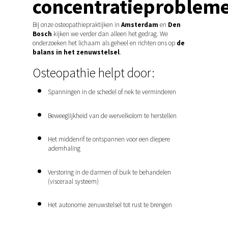
concentratieproblem
Bij onze osteopathiepraktijken in
Amsterdam
en
Den
Bosch
kijken we verder dan alleen het gedrag. We
onderzoeken het lichaam als geheel en richten ons op
de
balans in het zenuwstelsel
.
Osteopathie helpt door:
Spanningen in de schedel of nek te verminderen
Beweeglijkheid van de wervelkolom te herstellen
Het middenrif te ontspannen voor een diepere
ademhaling
Verstoring in de darmen of buik te behandelen
(visceraal systeem)
Het autonome zenuwstelsel tot rust te brengen